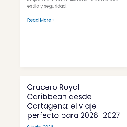
amanecer
estilo y seguridad.
Read More »
Crucero Royal
Crucero
Royal
Caribbean desde
Caribbean
Cartagena: el viaje
desde
perfecto para 2026–2027
Cartagena:
el