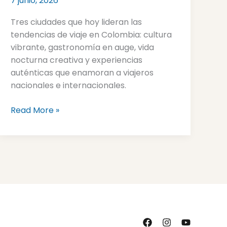
7 junio, 2026
urbano
que
Tres ciudades que hoy lideran las
marca
tendencias de viaje en Colombia: cultura
tendencia
vibrante, gastronomía en auge, vida
en
nocturna creativa y experiencias
2026
auténticas que enamoran a viajeros
nacionales e internacionales.
Read More »