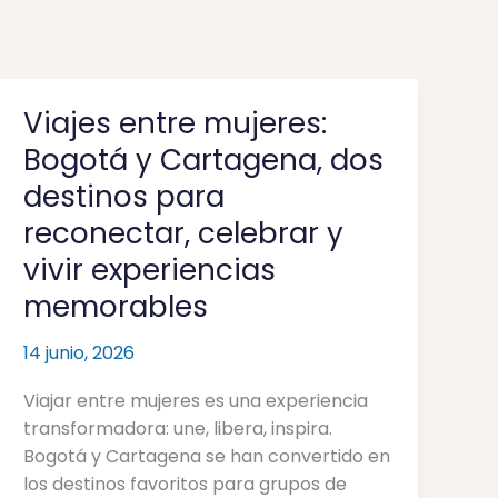
Viajes entre mujeres:
Viajes
entre
Bogotá y Cartagena, dos
mujeres:
destinos para
Bogotá
reconectar, celebrar y
y
Cartagena,
vivir experiencias
dos
memorables
destinos
para
14 junio, 2026
reconectar,
celebrar
Viajar entre mujeres es una experiencia
y
transformadora: une, libera, inspira.
vivir
Bogotá y Cartagena se han convertido en
experiencias
los destinos favoritos para grupos de