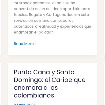
en
internacionalmente, el país se ha
Bogotá
convertido en un destino imperdible para
y
foodies. Bogotá y Cartagena lideran esta
Cartagena
revolución culinaria con sabores
auténticos, creatividad y experiencias que
enamoran el paladar.
Read More »
Punta Cana y Santo
Punta
Cana
Domingo: el Caribe que
y
enamora a los
Santo
colombianos
Domingo:
el