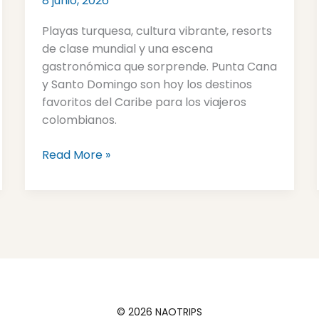
8 junio, 2026
Caribe
que
Playas turquesa, cultura vibrante, resorts
enamora
de clase mundial y una escena
a
gastronómica que sorprende. Punta Cana
los
y Santo Domingo son hoy los destinos
colombianos
favoritos del Caribe para los viajeros
colombianos.
Read More »
© 2026 NAOTRIPS