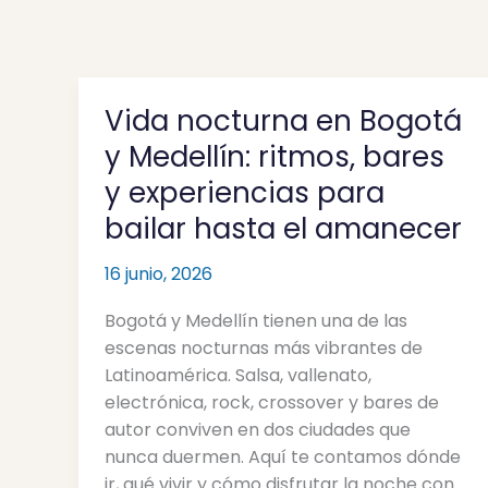
Vida nocturna en Bogotá
Vida
nocturna
y Medellín: ritmos, bares
en
y experiencias para
Bogotá
bailar hasta el amanecer
y
Medellín:
16 junio, 2026
ritmos,
bares
Bogotá y Medellín tienen una de las
y
escenas nocturnas más vibrantes de
experiencias
Latinoamérica. Salsa, vallenato,
para
electrónica, rock, crossover y bares de
bailar
autor conviven en dos ciudades que
hasta
nunca duermen. Aquí te contamos dónde
el
ir, qué vivir y cómo disfrutar la noche con