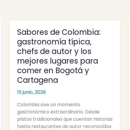
Sabores de Colombia:
Sabores
de
gastronomía típica,
Colombia:
chefs de autor y los
gastronomía
mejores lugares para
típica,
chefs
comer en Bogotá y
de
Cartagena
autor
y
15 junio, 2026
los
mejores
Colombia vive un momento
lugares
gastronómico extraordinario. Desde
para
platos tradicionales que cuentan historias
comer
hasta restaurantes de autor reconocidos