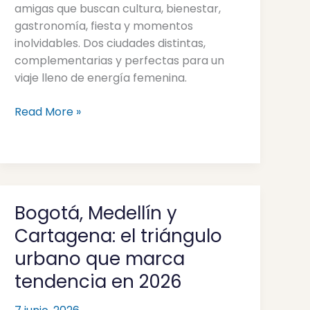
memorables
amigas que buscan cultura, bienestar,
gastronomía, fiesta y momentos
inolvidables. Dos ciudades distintas,
complementarias y perfectas para un
viaje lleno de energía femenina.
Read More »
Bogotá, Medellín y
Bogotá,
Medellín
Cartagena: el triángulo
y
urbano que marca
Cartagena:
tendencia en 2026
el
triángulo