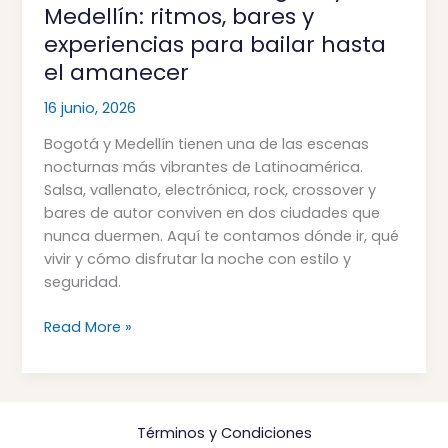
nocturna
Medellín: ritmos, bares y
en
experiencias para bailar hasta
Bogotá
el amanecer
y
Medellín:
16 junio, 2026
ritmos,
Bogotá y Medellín tienen una de las escenas
bares
nocturnas más vibrantes de Latinoamérica.
y
Salsa, vallenato, electrónica, rock, crossover y
experiencias
bares de autor conviven en dos ciudades que
para
nunca duermen. Aquí te contamos dónde ir, qué
bailar
vivir y cómo disfrutar la noche con estilo y
hasta
seguridad.
el
amanecer
Read More »
Términos y Condiciones